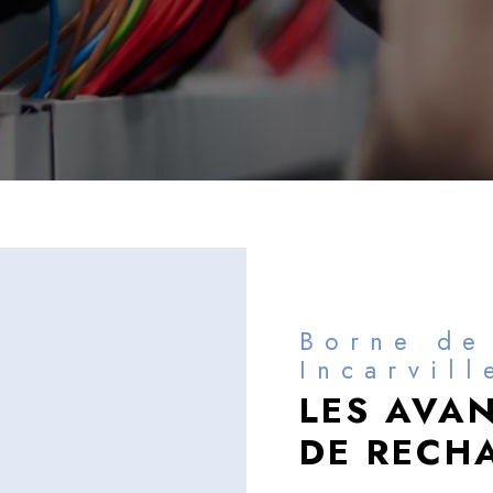
Borne de
Incarvill
LES AVA
DE RECH