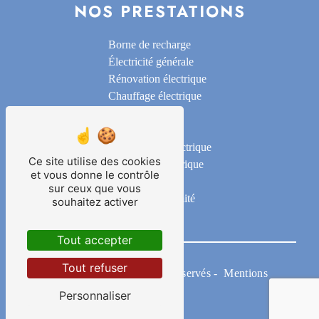
NOS PRESTATIONS
Borne de recharge
Électricité générale
Rénovation électrique
Chauffage électrique
Alarme
Domotique
Motorisation électrique
Ce site utilise des cookies
Installation électrique
et vous donne le contrôle
Éclairage
sur ceux que vous
Mise en conformité
souhaitez activer
Tout accepter
Tout refuser
©
Vistalid
- 2026 - Tous droits réservés -
Mentions
légales
-
Gestion des cookies
Personnaliser