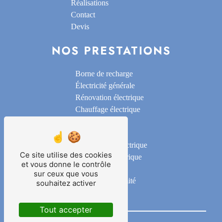
Réalisations
Contact
Devis
NOS PRESTATIONS
Borne de recharge
Électricité générale
Rénovation électrique
Chauffage électrique
Alarme
Domotique
Motorisation électrique
Ce site utilise des cookies
Installation électrique
et vous donne le contrôle
Éclairage
sur ceux que vous
Mise en conformité
souhaitez activer
Tout accepter