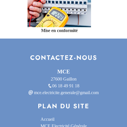
Mise en conformité
CONTACTEZ-NOUS
MCE
27600 Gaillon
06 18 49 91 18
mce.electricite.generale@gmail.com
PLAN DU SITE
Accueil
MCE Electricité Générale