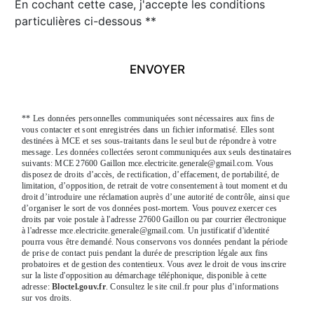
En cochant cette case, j'accepte les conditions
particulières ci-dessous **
ENVOYER
** Les données personnelles communiquées sont nécessaires aux fins de
vous contacter et sont enregistrées dans un fichier informatisé. Elles sont
destinées à MCE et ses sous-traitants dans le seul but de répondre à votre
message. Les données collectées seront communiquées aux seuls destinataires
suivants: MCE 27600 Gaillon mce.electricite.generale@gmail.com. Vous
disposez de droits d’accès, de rectification, d’effacement, de portabilité, de
limitation, d’opposition, de retrait de votre consentement à tout moment et du
droit d’introduire une réclamation auprès d’une autorité de contrôle, ainsi que
d’organiser le sort de vos données post-mortem. Vous pouvez exercer ces
droits par voie postale à l'adresse 27600 Gaillon ou par courrier électronique
à l'adresse mce.electricite.generale@gmail.com. Un justificatif d'identité
pourra vous être demandé. Nous conservons vos données pendant la période
de prise de contact puis pendant la durée de prescription légale aux fins
probatoires et de gestion des contentieux. Vous avez le droit de vous inscrire
sur la liste d'opposition au démarchage téléphonique, disponible à cette
adresse:
Bloctel.gouv.fr
. Consultez le site cnil.fr pour plus d’informations
sur vos droits.