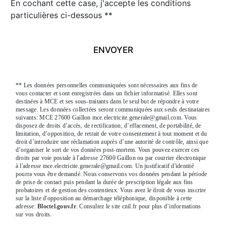
En cochant cette case, j'accepte les conditions
particulières ci-dessous **
ENVOYER
** Les données personnelles communiquées sont nécessaires aux fins de
vous contacter et sont enregistrées dans un fichier informatisé. Elles sont
destinées à MCE et ses sous-traitants dans le seul but de répondre à votre
message. Les données collectées seront communiquées aux seuls destinataires
suivants: MCE 27600 Gaillon mce.electricite.generale@gmail.com. Vous
disposez de droits d’accès, de rectification, d’effacement, de portabilité, de
limitation, d’opposition, de retrait de votre consentement à tout moment et du
droit d’introduire une réclamation auprès d’une autorité de contrôle, ainsi que
d’organiser le sort de vos données post-mortem. Vous pouvez exercer ces
droits par voie postale à l'adresse 27600 Gaillon ou par courrier électronique
à l'adresse mce.electricite.generale@gmail.com. Un justificatif d'identité
pourra vous être demandé. Nous conservons vos données pendant la période
de prise de contact puis pendant la durée de prescription légale aux fins
probatoires et de gestion des contentieux. Vous avez le droit de vous inscrire
sur la liste d'opposition au démarchage téléphonique, disponible à cette
adresse:
Bloctel.gouv.fr
. Consultez le site cnil.fr pour plus d’informations
sur vos droits.